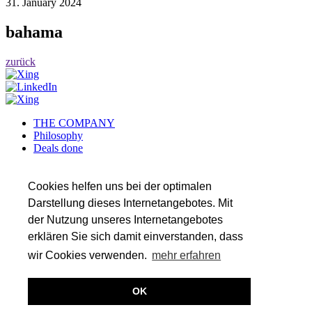
31. January 2024
bahama
zurück
THE COMPANY
Philosophy
Deals done
Services
Career
References
Cookies helfen uns bei der optimalen
Team
Darstellung dieses Internetangebotes. Mit
der Nutzung unseres Internetangebotes
SERVICES
Transaction Services
erklären Sie sich damit einverstanden, dass
Auditing
wir Cookies verwenden.
mehr erfahren
Tax
Valuation & Financial Modeling
OK
(c) 2026
Imprint