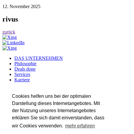
12. November 2025
rivus
zurück
DAS UNTERNEHMEN
Philosophie
Deals done
Services
Karriere
Referenzen
Team
Insights
Cookies helfen uns bei der optimalen
Darstellung dieses Internetangebotes. Mit
SERVICES
der Nutzung unseres Internetangebotes
Transaktionsberatung
Wirtschaftsprüfung
erklären Sie sich damit einverstanden, dass
Steuerberatung
wir Cookies verwenden.
mehr erfahren
Valuation & Financial Modeling