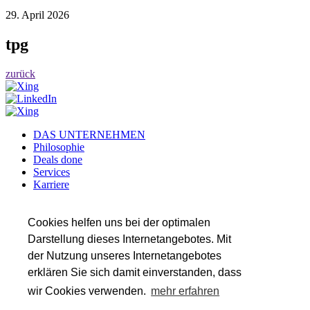
29. April 2026
tpg
zurück
DAS UNTERNEHMEN
Philosophie
Deals done
Services
Karriere
Referenzen
Team
Insights
Cookies helfen uns bei der optimalen
Darstellung dieses Internetangebotes. Mit
SERVICES
der Nutzung unseres Internetangebotes
Transaktionsberatung
Wirtschaftsprüfung
erklären Sie sich damit einverstanden, dass
Steuerberatung
wir Cookies verwenden.
mehr erfahren
Valuation & Financial Modeling