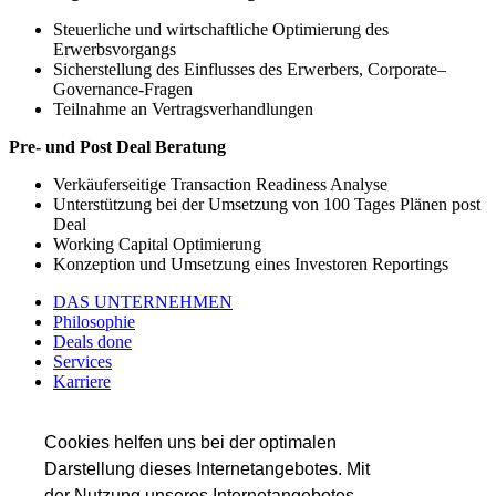
Steuerliche und wirtschaftliche Optimierung des
Erwerbsvorgangs
Sicherstellung des Einflusses des Erwerbers, Corporate–
Governance-Fragen
Teilnahme an Vertragsverhandlungen
Pre- und Post Deal Beratung
Verkäuferseitige Transaction Readiness Analyse
Unterstützung bei der Umsetzung von 100 Tages Plänen post
Deal
Working Capital Optimierung
Konzeption und Umsetzung eines Investoren Reportings
DAS UNTERNEHMEN
Philosophie
Deals done
Services
Karriere
Referenzen
Team
Insights
Cookies helfen uns bei der optimalen
Darstellung dieses Internetangebotes. Mit
SERVICES
der Nutzung unseres Internetangebotes