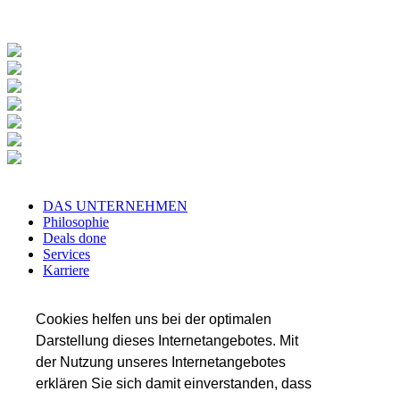
DAS UNTERNEHMEN
Philosophie
Deals done
Services
Karriere
Referenzen
Team
Insights
Cookies helfen uns bei der optimalen
Darstellung dieses Internetangebotes. Mit
SERVICES
der Nutzung unseres Internetangebotes
Transaktionsberatung
Wirtschaftsprüfung
erklären Sie sich damit einverstanden, dass
Steuerberatung