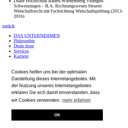
Duale Hochschule Baden-Württemberg Villingen-
Schwenningen – B.A. Rechnungswesen Steuern
Wirtschaftsrecht mit Fachrichtung Wirtschaftsprüfung (2013-
2016)
zurück
DAS UNTERNEHMEN
Philosophie
Deals done
Services
Karriere
Referenzen
Team
Insights
Cookies helfen uns bei der optimalen
Darstellung dieses Internetangebotes. Mit
SERVICES
der Nutzung unseres Internetangebotes
Transaktionsberatung
Wirtschaftsprüfung
erklären Sie sich damit einverstanden, dass
Steuerberatung
wir Cookies verwenden.
mehr erfahren
Valuation & Financial Modeling
(c) 2026
OK
Kontakt
Impressum
Datenschutz