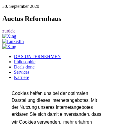
30. September 2020
Auctus Reformhaus
zurück
DAS UNTERNEHMEN
Philosophie
Deals done
Services
Karriere
Referenzen
Team
Insights
Cookies helfen uns bei der optimalen
Darstellung dieses Internetangebotes. Mit
SERVICES
der Nutzung unseres Internetangebotes
Transaktionsberatung
Wirtschaftsprüfung
erklären Sie sich damit einverstanden, dass
Steuerberatung
wir Cookies verwenden.
mehr erfahren
Valuation & Financial Modeling