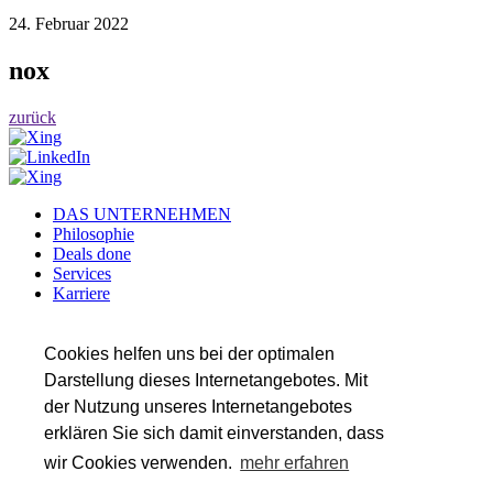
24. Februar 2022
nox
zurück
DAS UNTERNEHMEN
Philosophie
Deals done
Services
Karriere
Referenzen
Team
Insights
Cookies helfen uns bei der optimalen
Darstellung dieses Internetangebotes. Mit
SERVICES
der Nutzung unseres Internetangebotes
Transaktionsberatung
Wirtschaftsprüfung
erklären Sie sich damit einverstanden, dass
Steuerberatung
wir Cookies verwenden.
mehr erfahren
Valuation & Financial Modeling