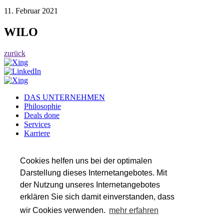
11. Februar 2021
WILO
zurück
DAS UNTERNEHMEN
Philosophie
Deals done
Services
Karriere
Referenzen
Team
Insights
Cookies helfen uns bei der optimalen
Darstellung dieses Internetangebotes. Mit
SERVICES
der Nutzung unseres Internetangebotes
Transaktionsberatung
Wirtschaftsprüfung
erklären Sie sich damit einverstanden, dass
Steuerberatung
wir Cookies verwenden.
mehr erfahren
Valuation & Financial Modeling