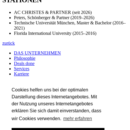
AC CHRISTES & PARTNER (seit 2026)
Peters, Schönberger & Partner (2019–2026)
Technische Universität München, Master & Bachelor (2016–
2021)
Florida International University (2015–2016)
zurück
DAS UNTERNEHMEN
Philosophie
Deals done
Services
Karriere
Referenzen
Team
Insights
Cookies helfen uns bei der optimalen
Darstellung dieses Internetangebotes. Mit
SERVICES
der Nutzung unseres Internetangebotes
Transaktionsberatung
Wirtschaftsprüfung
erklären Sie sich damit einverstanden, dass
Steuerberatung
wir Cookies verwenden.
mehr erfahren
Valuation & Financial Modeling