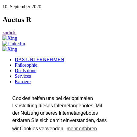
10. September 2020
Auctus R
zurück
DAS UNTERNEHMEN
Philosophie
Deals done
Services
Karriere
Referenzen
Team
Insights
Cookies helfen uns bei der optimalen
Darstellung dieses Internetangebotes. Mit
SERVICES
der Nutzung unseres Internetangebotes
Transaktionsberatung
Wirtschaftsprüfung
erklären Sie sich damit einverstanden, dass
Steuerberatung
wir Cookies verwenden.
mehr erfahren
Valuation & Financial Modeling