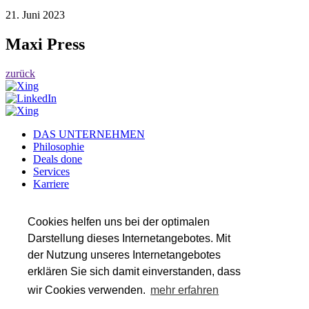
21. Juni 2023
Maxi Press
zurück
DAS UNTERNEHMEN
Philosophie
Deals done
Services
Karriere
Referenzen
Team
Insights
Cookies helfen uns bei der optimalen
Darstellung dieses Internetangebotes. Mit
SERVICES
der Nutzung unseres Internetangebotes
Transaktionsberatung
Wirtschaftsprüfung
erklären Sie sich damit einverstanden, dass
Steuerberatung
wir Cookies verwenden.
mehr erfahren
Valuation & Financial Modeling