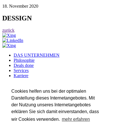
18. November 2020
DESSIGN
zurück
DAS UNTERNEHMEN
Philosophie
Deals done
Services
Karriere
Referenzen
Team
Insights
Cookies helfen uns bei der optimalen
Darstellung dieses Internetangebotes. Mit
SERVICES
der Nutzung unseres Internetangebotes
Transaktionsberatung
Wirtschaftsprüfung
erklären Sie sich damit einverstanden, dass
Steuerberatung
wir Cookies verwenden.
mehr erfahren
Valuation & Financial Modeling