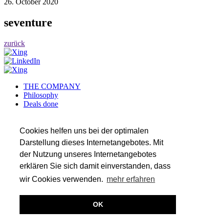
26. October 2020
seventure
zurück
THE COMPANY
Philosophy
Deals done
Services
Career
References
Cookies helfen uns bei der optimalen
Team
Darstellung dieses Internetangebotes. Mit
der Nutzung unseres Internetangebotes
SERVICES
Transaction Services
erklären Sie sich damit einverstanden, dass
Auditing
wir Cookies verwenden.
mehr erfahren
Tax
Valuation & Financial Modeling
OK
(c) 2026
Imprint